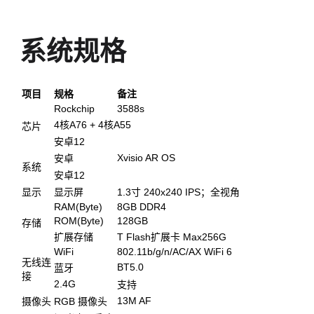
系统规格
项目
规格
备注
Rockchip
3588s
4核A76 + 4核A55
芯片
安卓12
Xvisio AR OS
安卓
系统
安卓12
显示
显示屏
1.3寸 240x240 IPS；全视角
RAM(Byte)
8GB DDR4
ROM(Byte)
128GB
存储
扩展存储
T Flash扩展卡 Max256G
WiFi
802.11b/g/n/AC/AX WiFi 6
无线连
BT5.0
蓝牙
接
2.4G
支持
13M AF
摄像头
RGB 摄像头