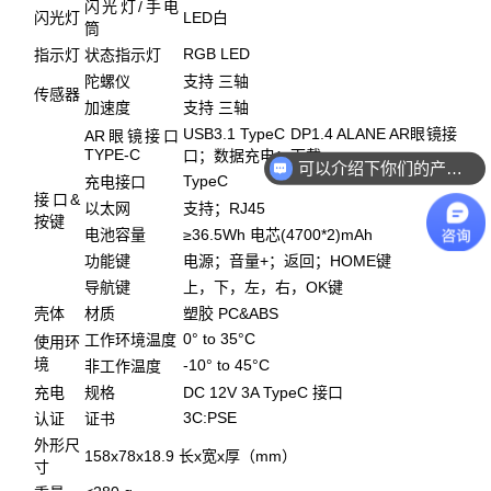
闪光灯/手电
闪光灯
LED白
筒
RGB LED
指示灯
状态指示灯
陀螺仪
支持 三轴
传感器
加速度
支持 三轴
USB3.1 TypeC DP1.4 ALANE AR眼镜接
AR眼镜接口
TYPE-C
口；数据充电；下载
可以介绍下你们的产品么
TypeC
充电接口
接口&
以太网
支持；RJ45
按键
电池容量
≥36.5Wh 电芯(4700*2)mAh
功能键
电源；音量+；返回；HOME键
导航键
上，下，左，右，OK键
壳体
材质
塑胶 PC&ABS
0° to 35°C
工作环境温度
使用环
境
-10° to 45°C
非工作温度
充电
规格
DC 12V 3A TypeC 接口
3C:PSE
认证
证书
外形尺
158x78x18.9 长x宽x厚（mm）
寸