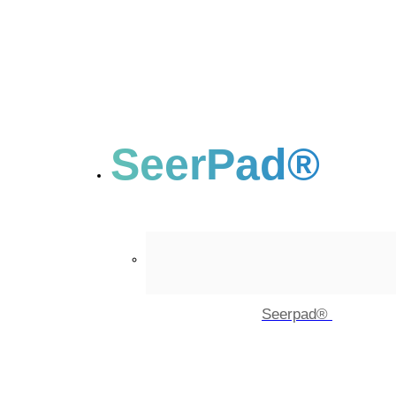
SeerPad®
Seerpad®