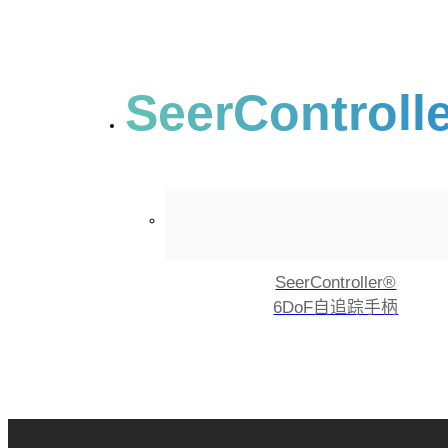
SeerControll
SeerController®
6DoF自追踪手柄