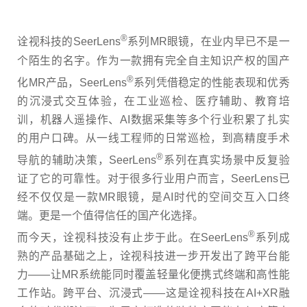
®
诠视科技的SeerLens
系列
MR
眼镜，在业内早已不是一
个陌生的名字。作为一款拥有完全自主知识产权的国产
®
化
MR
产品，
SeerLens
系列凭借稳定的性能表现和优秀
的沉浸式交互体验，在工业巡检、医疗辅助、教育培
训，机器人遥操作、
AI
数据采集等多个行业积累了扎实
的用户口碑。从一线工程师的日常巡检，到高精度手术
®
导航的辅助决策，
SeerLens
系列在真实场景中反复验
证了它的可靠性。对于很多行业用户而言，
SeerLens
已
经不仅仅是一款
MR
眼镜，是
AI
时代的空间交互入口终
端。更是一个值得信任的国产化选择。
®
而今天，诠视科技没有止步于此。在
SeerLens
系列成
熟的产品基础之上，诠视科技进一步开发出了跨平台能
力
——
让
MR
系统能同时覆盖轻量化便携式终端和高性能
工作站。跨平台、沉浸式
——
这是诠视科技在
AI+XR
融