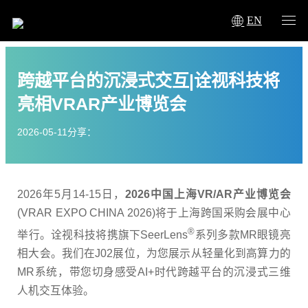
EN
跨越平台的沉浸式交互|诠视科技将
亮相VRAR产业博览会
2026-05-11
分享：
2026年
5
月
14-15
日，
2026
中国上海
VR/AR
产业博览会
(VRAR EXPO CHINA 2026)
将于上海跨国采购会展中心
®
举行。诠视科技将携旗下
SeerLens
系列多款
MR
眼镜亮
相大会。我们在
J02
展位，为您展示从轻量化到高算力的
MR
系统，带您切身感受
AI+
时代跨越平台的沉浸式三维
人机交互体验。