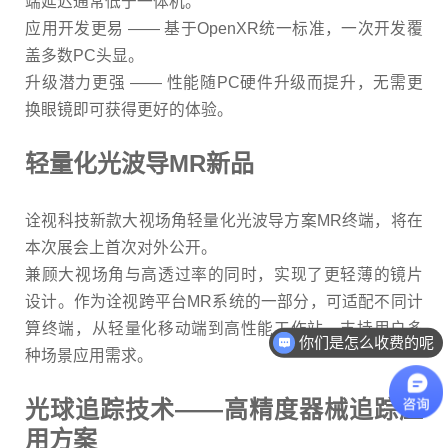
端延迟通常低于一体机。
应用开发更易
——
基于
OpenXR
统一标准，一次开发覆
盖多数
PC
头显。
升级潜力更强
——
性能随
PC
硬件升级而提升，无需更
换眼镜即可获得更好的体验。
轻量化光波导
MR
新品
诠视科技新款大视场角轻量化光波导方案
MR
终端，将在
本次展会上首次对外公开。
兼顾大视场角与高透过率的同时，实现了更轻薄的镜片
设计。作为诠视跨平台
MR
系统的一部分，可适配不同计
算终端，从轻量化移动端到高性能工作站，支持用户多
你们是怎么收费的呢
种场景应用需求。
光球追踪技术
——
高精度器械追踪应
用方案