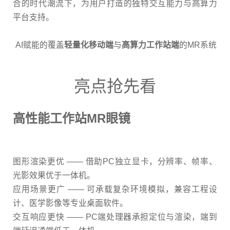
合的时代潮流下，为用户打造的独特交互能力与高算力
平台支持。
AI赋能的覆盖
轻量化移动端
与
高算力工作站端
的
MR
系统
亮点抢先看
高性能工作站
MR
眼镜
图形渲染更优
——
借助
PC
独立显卡，分辨率、帧率、
光影效果优于一体机。
应用场景更广
——
可承载复杂环境模拟，兼容工程设
计、医学影像等专业桌面软件。
交互响应更快
—— PC
端处理器承担定位与渲染，端到