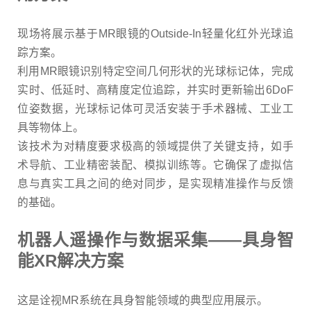
现场将展示基于
MR
眼镜的
Outside-In
轻量化红外光球追
踪方案。
利用
MR
眼镜识别特定空间几何形状的光球标记体，完成
实时、低延时、高精度定位追踪，并实时更新输出
6DoF
位姿数据，光球标记体可灵活安装于手术器械、工业工
具等物体上。
该技术为对精度要求极高的领域提供了关键支持，如手
术导航、工业精密装配、模拟训练等。它确保了虚拟信
息与真实工具之间的绝对同步，是实现精准操作与反馈
的基础。
机器人遥操作与数据采集
——
具身智
能
XR
解决方案
这是诠视
MR
系统在具身智能领域的典型应用展示。