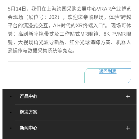
5月
14
日，我们在上海跨国采购会展中心
VRAR
产业博览
会现场（展位号：
J02
），欢迎您亲临现场，体验
“
跨越
平台的沉浸式交互，
AI+
时代的
XR
终端入口
”
。 现场可体
验：高刷新率携带式及工作站式
MR
眼镜、
8K PVMR
眼
镜，大视场角光波导新品、红外光球追踪方案、机器人
遥操作与数据采集系统等亮点。
返回列表
产品中心
解决方案
新闻中心