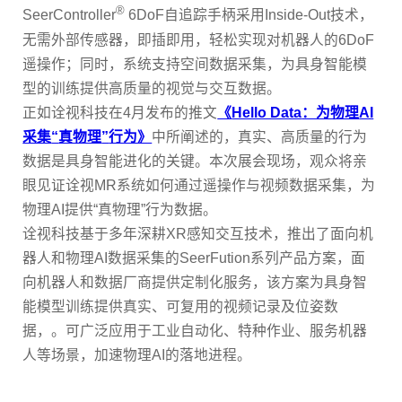
®
SeerController
6DoF
自追踪手柄采用
Inside-Out
技术，
无需外部传感器，即插即用，轻松实现对机器人的
6DoF
遥操作；同时，系统支持空间数据采集，为具身智能模
型的训练提供高质量的视觉与交互数据。
正如诠视科技在
4
月发布的推文
《
Hello Data
：为物理
AI
采集
“
真物理
”
行为》
中所阐述的，真实、高质量的行为
数据是具身智能进化的关键。本次展会现场，观众将亲
眼见证诠视
MR
系统如何通过遥操作与视频数据采集，为
物理
AI
提供
“
真物理
”
行为数据。
诠视科技基于多年深耕
XR
感知交互技术，推出了面向机
器人和物理
AI
数据采集的
SeerFution
系列产品方案，面
向机器人和数据厂商提供定制化服务，该方案为具身智
能模型训练提供真实、可复用的视频记录及位姿数
据，。可广泛应用于工业自动化、特种作业、服务机器
人等场景，加速物理
AI
的落地进程。