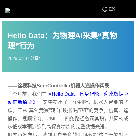
EN
Hello Data：为物理AI采集“真物
理”行为
2026-04-14
分享：
——
诠视科技
SeerController
机器人遥操作实录
一个月前，我们在
《
Hello Data
：具身智能，迎来数据驱
动的新原点》
一文中提出了一个判断：机器人智能的飞
跃，正从
“
算法竞赛
”
转向
“
数据供应链
”
的竞争。仿真、遥
操作、视频学习、
UMI——
四条路径各司其职，共同构成
从低成本预训练到高保真精炼的完整数据光谱。
但文章发布后，收到用户最多的追问不是
“
这个框架对不