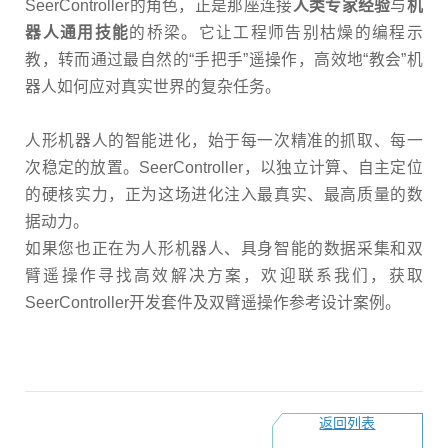
SeerController
的角色，正是那座连接
人类专家经验
与
机
器人通用技能
的桥梁。它让工程师告别枯燥的编程示
教，转而通过最自然的
“
手把手
”
遥操作，高效地
“
教会
”
机
器人如何应对真实世界的复杂任务。
人形机器人的智能进化，始于每一次精准的抓取、每一
次稳定的放置。
SeerController
，以独立计算、自主定位
的硬核实力，正为这场进化注入最真实、最高质量的数
据动力。
如果您也正在为人形机器人、具身智能的数据采集和双
臂遥操作寻找高效解决方案，欢迎联系我们，获取
SeerController
开发套件及双臂遥操作参考设计案例。
返回列表