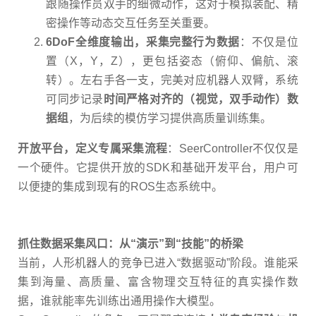
跟随操作员双手的细微动作，这对于模拟装配、精
密操作等动态交互任务至关重要。
6DoF
全维度输出，采集完整行为数据
：不仅是位
置（
X
，
Y
，
Z
），更包括姿态（俯仰、偏航、滚
转）。左右手各一支，完美对应机器人双臂，系统
可同步记录
时间严格对齐的（视觉，双手动作）数
据组
，为后续的模仿学习提供高质量训练集。
开放平台，定义专属采集流程
：
SeerController
不仅仅是
一个硬件。它提供开放的
SDK
和基础开发平台，用户可
以便捷的集成到现有的
ROS
生态系统中。
抓住数据采集风口：从
“
演示
”
到
“
技能
”
的桥梁
当前，人形机器人的竞争已进入
“
数据驱动
”
阶段。谁能采
集到海量、高质量、富含物理交互特征的真实操作数
据，谁就能率先训练出通用操作大模型。