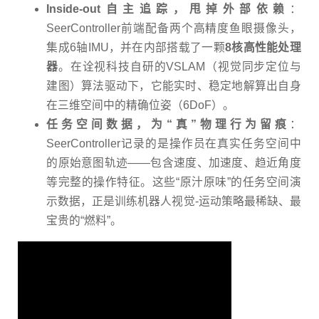
Inside-out
自主追踪，甩掉外部依赖
：
SeerController
前端配备两个高精度鱼眼摄像头，
集成
6
轴
IMU
，并在内部搭载了一颗
8
核高性能处理
器
。在诠视科技自研的
VSLAM
（视觉同步定位与
建图）算法驱动下，它能实时、稳定地解算出自身
在三维空间中的精确位姿（
6DoF
）。
任务空间数据，为
“
真
”
物理行为留痕
：
SeerController
记录的是操作员在真实任务空间中
的原始意图轨迹
——
包含速度、加速度、趋近角度
等完整的操作特征。这些
“
原汁原味
”
的任务空间演
示数据，正是训练机器人视觉
-
运动策略最稀缺、最
宝贵的
“
燃料
”
。