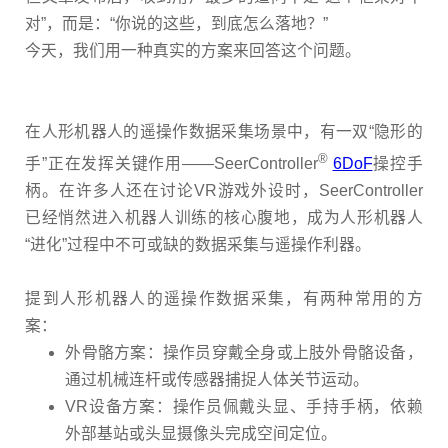
对
”
，而是：
“
你说的这些，到底怎么落地？
”
今天，我们用一种真实的方案来回答这个问题。
在人形机器人的遥操作数据采集场景中，有一双
“
隐形的
®
手
”
正在发挥关键作用
——SeerController
6DoF
操控手
柄。在许多人还在讨论
VR
游戏外设时，
SeerController
已经悄然进入机器人训练的核心腹地，成为人形机器人
“
进化
”
过程中不可或缺的数据采集与遥操作利器。
提到人形机器人的遥操作数据采集，有两种常用的方
案：
外骨骼方案：操作员穿戴全身或上肢外骨骼设备，
通过机械连杆或传感器捕捉人体关节运动。
VR
设备方案：操作员佩戴头显、手持手柄，依赖
外部基站或头显摄像头完成空间定位。