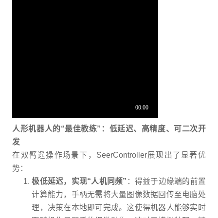
人形机器人的
“
最佳教练
”
：低延迟、高精度、可二次开
发
在双臂遥操作场景下，
SeerController
展现出了显著优
势：
极低延迟，实现
“
人机同频
”
：得益于边缘端的前置
计算能力，手柄无需将大量图像数据回传至电脑处
理，决策在本地即可完成。这使得机器人能够实时