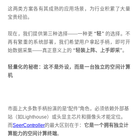
这两类方案各有其成熟的应用场景，为行业积累了大量
宝贵经验。
现在，我们提供第三种选择
——
一种更
“
轻
”
的选择。不
再有繁重的系统部署，我们希望用户拿起手柄，即可开
始数据采集
——
真正意义上的
“
轻装上阵、上手即采
”
。
轻量化的秘密：这不是外设，而是一台独立的空间计算
机
市面上大多数手柄扮演的是
“
配件
”
角色，必须依赖外部基
站（如
Lighthouse
）或头显主芯片和摄像头才能定位。
而
SeerController
的最大区别在于：
它是一个拥有独立计
算能力的空间计算终端
。